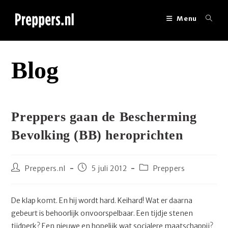
Ga
naar
Menu
inhoud
Blog
Preppers gaan de Bescherming
Bevolking (BB) heroprichten
Bericht
Bericht
Berichtcategorie:
Preppers.nl
5 juli 2012
Preppers
auteur:
gepubliceerd
op:
De klap komt. En hij wordt hard. Keihard! Wat er daarna
gebeurt is behoorlijk onvoorspelbaar. Een tijdje stenen
tijdperk? Een nieuwe en hopelijk wat socialere maatschappij?