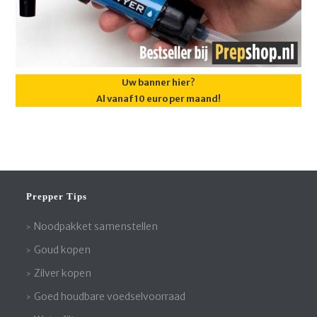
Uw banner hier?
Al vanaf 10 euro per maand!
Prepper Tips
Noodpakket samenstellen
Goud kopen
Zilver kopen
Goed houdbare voedselvoorraad