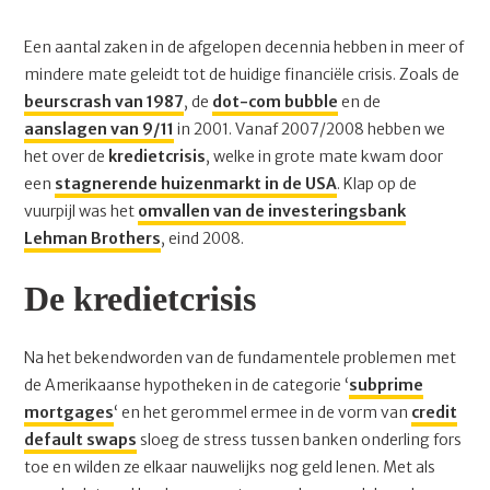
Een aantal zaken in de afgelopen decennia hebben in meer of
mindere mate geleidt tot de huidige financiële crisis. Zoals de
beurscrash van 1987
, de
dot-com bubble
en de
aanslagen van 9/11
in 2001. Vanaf 2007/2008 hebben we
het over de
kredietcrisis
, welke in grote mate kwam door
een
stagnerende huizenmarkt in de USA
. Klap op de
vuurpijl was het
omvallen van de investeringsbank
Lehman Brothers
, eind 2008.
De kredietcrisis
Na het bekendworden van de fundamentele problemen met
de Amerikaanse hypotheken in de categorie ‘
subprime
mortgages
‘ en het gerommel ermee in de vorm van
credit
default swaps
sloeg de stress tussen banken onderling fors
toe en wilden ze elkaar nauwelijks nog geld lenen. Met als