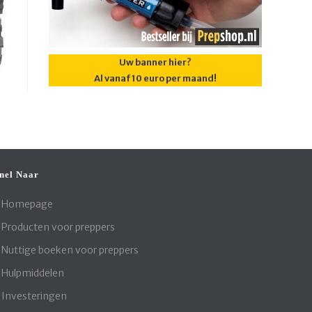
Uw banner hier?
Al vanaf 10 euro per maand!
nel Naar
Homepage
Producten voor preppers
Nuttige boeken voor preppers
Hulpmiddelen
Investeringen