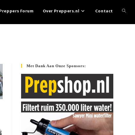
Preppers Forum
Over Preppers.nl
Contact
Toggl
websi
zoeke
Met Dank Aan Onze Sponsors: