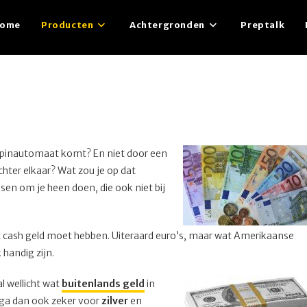
ome
Producten
Achtergronden
Preptalk
de pinautomaat komt? En niet door een
chter elkaar? Wat zou je op dat
en om je heen doen, die ook niet bij
wat cash geld moet hebben. Uiteraard euro’s, maar wat Amerikaanse
handig zijn.
l wellicht wat
buitenlands geld
in
), ga dan ook zeker voor
zilver
en