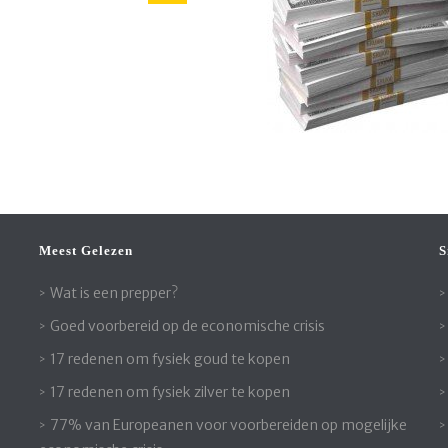
Meest Gelezen
S
Wat is een prepper?
Goed voorbereid op de economische crisis
17 redenen om fysiek goud te kopen
17 redenen om fysiek zilver te kopen
77% van Europeanen voor voorbereiden op mogelijke