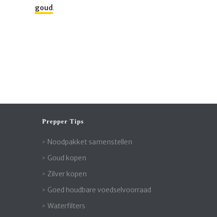
goud
.
Prepper Tips
Noodpakket samenstellen
Goud kopen
Zilver kopen
Goed houdbare voedselvoorraad
Waterfilters