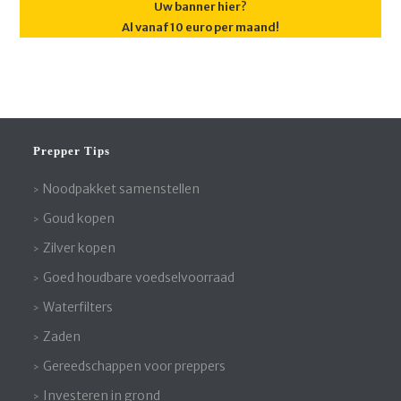
Uw banner hier?
Al vanaf 10 euro per maand!
Prepper Tips
Noodpakket samenstellen
Goud kopen
Zilver kopen
Goed houdbare voedselvoorraad
Waterfilters
Zaden
Gereedschappen voor preppers
Investeren in grond