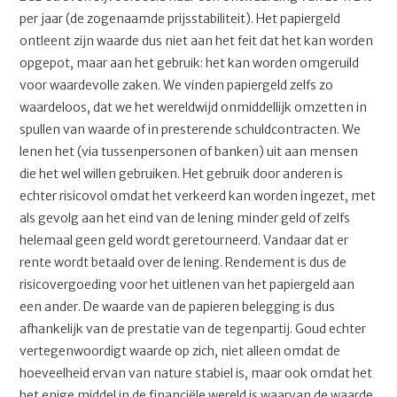
per jaar (de zogenaamde prijsstabiliteit). Het papiergeld
ontleent zijn waarde dus niet aan het feit dat het kan worden
opgepot, maar aan het gebruik: het kan worden omgeruild
voor waardevolle zaken. We vinden papiergeld zelfs zo
waardeloos, dat we het wereldwijd onmiddellijk omzetten in
spullen van waarde of in presterende schuldcontracten. We
lenen het (via tussenpersonen of banken) uit aan mensen
die het wel willen gebruiken. Het gebruik door anderen is
echter risicovol omdat het verkeerd kan worden ingezet, met
als gevolg aan het eind van de lening minder geld of zelfs
helemaal geen geld wordt geretourneerd. Vandaar dat er
rente wordt betaald over de lening. Rendement is dus de
risicovergoeding voor het uitlenen van het papiergeld aan
een ander. De waarde van de papieren belegging is dus
afhankelijk van de prestatie van de tegenpartij. Goud echter
vertegenwoordigt waarde op zich, niet alleen omdat de
hoeveelheid ervan van nature stabiel is, maar ook omdat het
het enige middel in de financiële wereld is waarvan de waarde