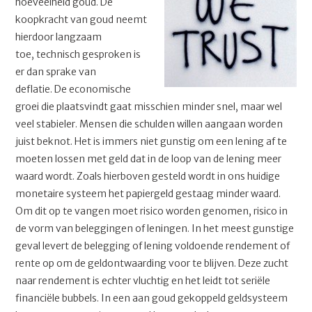
hoeveelheid goud. De
koopkracht van goud neemt
hierdoor langzaam
toe, technisch gesproken is
er dan sprake van
deflatie. De economische
groei die plaatsvindt gaat misschien minder snel, maar wel
veel stabieler. Mensen die schulden willen aangaan worden
juist beknot. Het is immers niet gunstig om een lening af te
moeten lossen met geld dat in de loop van de lening meer
waard wordt. Zoals hierboven gesteld wordt in ons huidige
monetaire systeem het papiergeld gestaag minder waard.
Om dit op te vangen moet risico worden genomen, risico in
de vorm van beleggingen of leningen. In het meest gunstige
geval levert de belegging of lening voldoende rendement of
rente op om de geldontwaarding voor te blijven. Deze zucht
naar rendement is echter vluchtig en het leidt tot seriële
financiële bubbels. In een aan goud gekoppeld geldsysteem