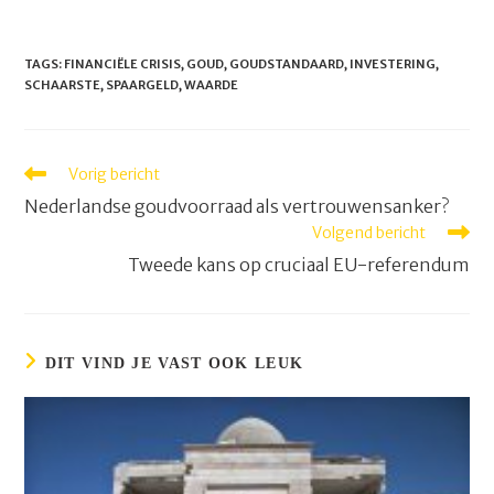
TAGS
:
FINANCIËLE CRISIS
,
GOUD
,
GOUDSTANDAARD
,
INVESTERING
,
SCHAARSTE
,
SPAARGELD
,
WAARDE
Lees
Vorig bericht
meer
Nederlandse goudvoorraad als vertrouwensanker?
artikelen
Volgend bericht
Tweede kans op cruciaal EU-referendum
DIT VIND JE VAST OOK LEUK