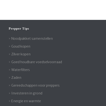
Prepper Tips
Noodpakket samenstellen
Goud kopen
Zilver kopen
Goed houdbare voedselvoorraad
Waterfilters
Zaden
Gereedschappen voor preppers
Investeren in grond
Energie en warmte