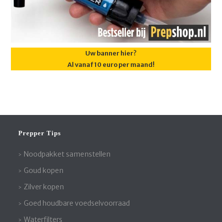
Uw banner hier?
Al vanaf 10 euro per maand!
Prepper Tips
Noodpakket samenstellen
Goud kopen
Zilver kopen
Goed houdbare voedselvoorraad
Waterfilters