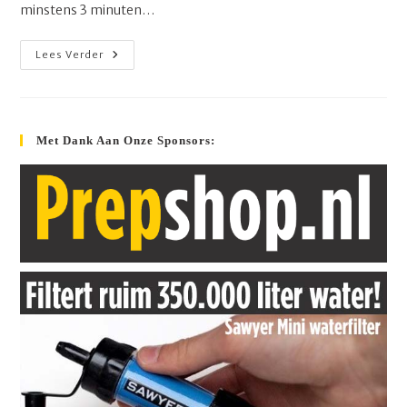
minstens 3 minuten…
Weer
Lees Verder
Vervuild
Kraanwater:
Kookadvies
Regio
Utrecht
Met Dank Aan Onze Sponsors: