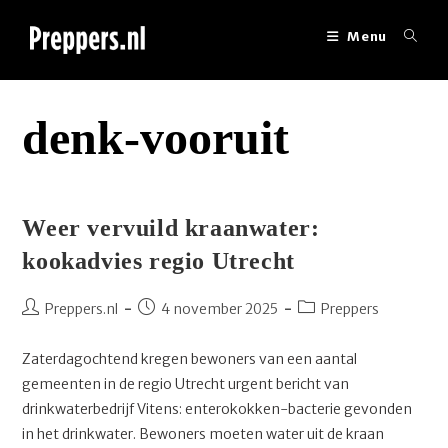
Ga
naar
Menu
inhoud
denk-vooruit
Weer vervuild kraanwater:
kookadvies regio Utrecht
Bericht
Bericht
Berichtcategorie:
Preppers.nl
4 november 2025
Preppers
auteur:
gepubliceerd
op:
Zaterdagochtend kregen bewoners van een aantal
gemeenten in de regio Utrecht urgent bericht van
drinkwaterbedrijf Vitens: enterokokken-bacterie gevonden
in het drinkwater. Bewoners moeten water uit de kraan