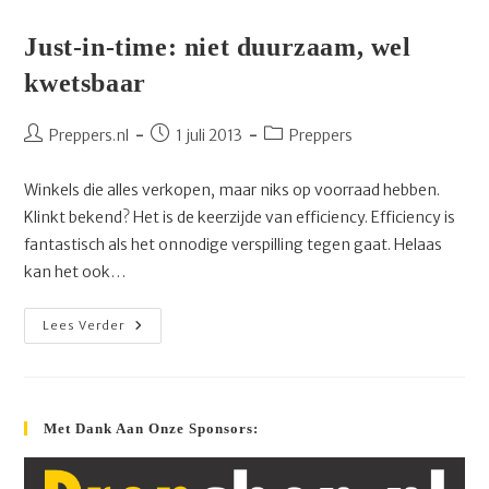
Just-in-time: niet duurzaam, wel
kwetsbaar
Bericht
Bericht
Berichtcategorie:
Preppers.nl
1 juli 2013
Preppers
auteur:
gepubliceerd
op:
Winkels die alles verkopen, maar niks op voorraad hebben.
Klinkt bekend? Het is de keerzijde van efficiency. Efficiency is
fantastisch als het onnodige verspilling tegen gaat. Helaas
kan het ook…
Just-
Lees Verder
In-
Time:
Niet
Duurzaam,
Wel
Kwetsbaar
Met Dank Aan Onze Sponsors: