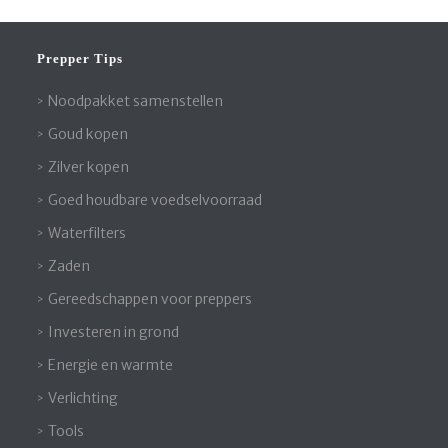
Prepper Tips
Noodpakket samenstellen
Goud kopen
Zilver kopen
Goed houdbare voedselvoorraad
Waterfilters
Zaden
Gereedschappen voor preppers
Investeren in grond
Energie en warmte
Verlichting
Tools