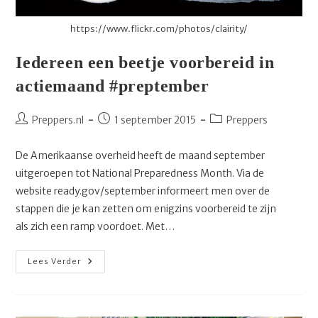
https://www.flickr.com/photos/clairity/
Iedereen een beetje voorbereid in
actiemaand #preptember
Bericht
Bericht
Berichtcategorie:
Preppers.nl
1 september 2015
Preppers
auteur:
gepubliceerd
op:
De Amerikaanse overheid heeft de maand september
uitgeroepen tot National Preparedness Month. Via de
website ready.gov/september informeert men over de
stappen die je kan zetten om enigzins voorbereid te zijn
als zich een ramp voordoet. Met…
Iedereen
Lees Verder
Een
Beetje
Voorbereid
In
Actiemaand