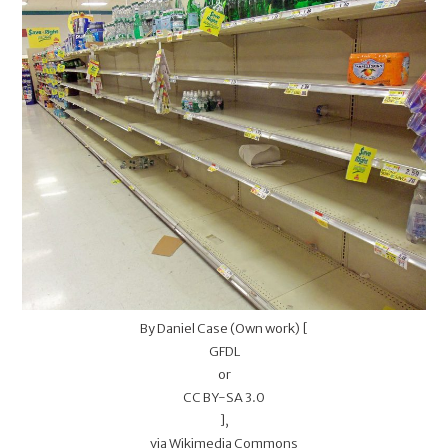
#preptember
By Daniel Case (Own work) [
GFDL
or
CC BY-SA 3.0
],
via Wikimedia Commons