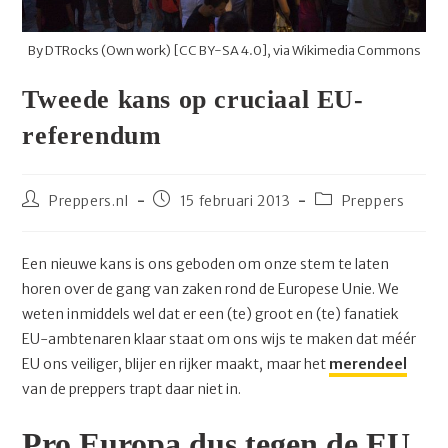
By DTRocks (Own work) [
CC BY-SA 4.0
],
via Wikimedia Commons
Tweede kans op cruciaal EU-
referendum
Bericht
Bericht
Berichtcategorie:
Preppers.nl
15 februari 2013
Preppers
auteur:
gepubliceerd
op:
Een nieuwe kans is ons geboden om onze stem te laten
horen over de gang van zaken rond de Europese Unie. We
weten inmiddels wel dat er een (te) groot en (te) fanatiek
EU-ambtenaren klaar staat om ons wijs te maken dat méér
EU ons veiliger, blijer en rijker maakt, maar het
merendeel
van de preppers trapt daar niet in.
Pro Europa dus tegen de EU