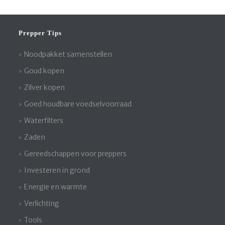
Prepper Tips
Noodpakket samenstellen
Goud kopen
Zilver kopen
Goed houdbare voedselvoorraad
Waterfilters
Zaden
Gereedschappen voor preppers
Investeren in grond
Energie en warmte
Verlichting
Tools