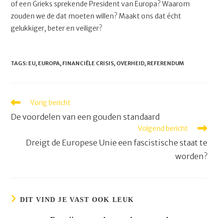
of een Grieks sprekende President van Europa? Waarom
zouden we de dat moeten willen? Maakt ons dat écht
gelukkiger, beter en veiliger?
TAGS
:
EU
,
EUROPA
,
FINANCIËLE CRISIS
,
OVERHEID
,
REFERENDUM
Lees
Vorig bericht
meer
De voordelen van een gouden standaard
artikelen
Volgend bericht
Dreigt de Europese Unie een fascistische staat te
worden?
DIT VIND JE VAST OOK LEUK