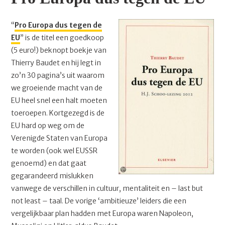
“
Pro Europa dus tegen de
EU
” is de titel een goedkoop
(5 euro!) beknopt boekje van
Thierry Baudet en hij legt in
zo’n 30 pagina’s uit waarom
we groeiende macht van de
EU heel snel een halt moeten
toeroepen. Kortgezegd is de
EU hard op weg om de
Verenigde Staten van Europa
te worden (ook wel EUSSR
genoemd) en dat gaat
gegarandeerd mislukken
vanwege de verschillen in cultuur, mentaliteit en – last but
not least – taal. De vorige ‘ambitieuze’ leiders die een
vergelijkbaar plan hadden met Europa waren Napoleon,