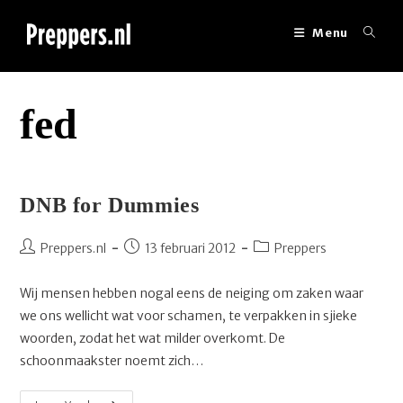
Ga
naar
Menu
inhoud
fed
DNB for Dummies
Bericht
Bericht
Berichtcategorie:
Preppers.nl
13 februari 2012
Preppers
auteur:
gepubliceerd
op:
Wij mensen hebben nogal eens de neiging om zaken waar
we ons wellicht wat voor schamen, te verpakken in sjieke
woorden, zodat het wat milder overkomt. De
schoonmaakster noemt zich…