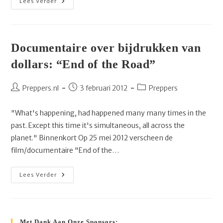
DNB
Lees Verder
For
Dummies
Documentaire over bijdrukken van
dollars: “End of the Road”
Bericht
Bericht
Berichtcategorie:
Preppers.nl
3 februari 2012
Preppers
auteur:
gepubliceerd
op:
"What's happening, had happened many many times in the
past. Except this time it's simultaneous, all across the
planet." Binnenkort Op 25 mei 2012 verscheen de
film/documentaire "End of the…
Documentaire
Lees Verder
Over
Bijdrukken
Van
Dollars:
“End
Of
Met Dank Aan Onze Sponsors: