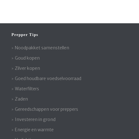
Prepper Tips
Noodpakket samenstellen
Goud kopen
Zilver kopen
Goed houdbare voedselvoorraad
Waterfilters
Zaden
Gereedschappen voor preppers
Investeren in grond
Energie en warmte