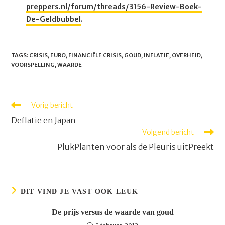
preppers.nl/forum/threads/3156-Review-Boek-
De-Geldbubbel
.
TAGS
:
CRISIS
,
EURO
,
FINANCIËLE CRISIS
,
GOUD
,
INFLATIE
,
OVERHEID
,
VOORSPELLING
,
WAARDE
Lees
Vorig bericht
meer
Deflatie en Japan
artikelen
Volgend bericht
PlukPlanten voor als de Pleuris uitPreekt
DIT VIND JE VAST OOK LEUK
De prijs versus de waarde van goud