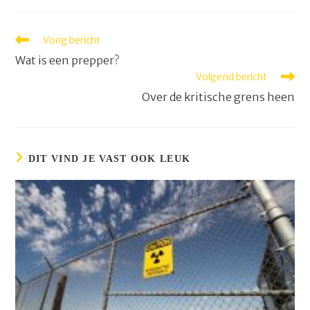
Lees
Vorig bericht
meer
Wat is een prepper?
artikelen
Volgend bericht
Over de kritische grens heen
DIT VIND JE VAST OOK LEUK