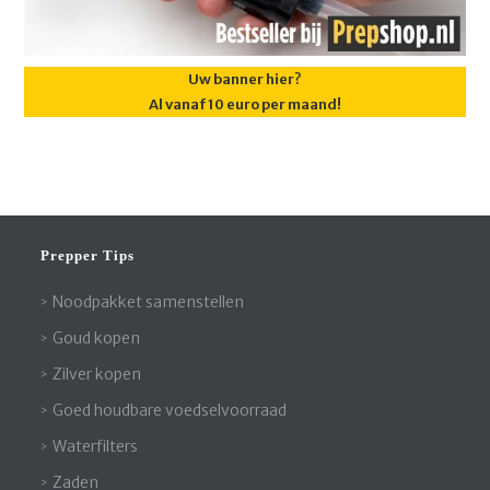
Uw banner hier?
Al vanaf 10 euro per maand!
Prepper Tips
Noodpakket samenstellen
Goud kopen
Zilver kopen
Goed houdbare voedselvoorraad
Waterfilters
Zaden