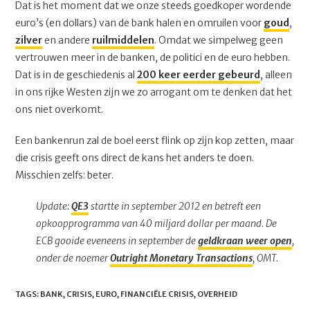
Dat is het moment dat we onze steeds goedkoper wordende
euro’s (en dollars) van de bank halen en omruilen voor
goud
,
zilver
en andere
ruilmiddelen
. Omdat we simpelweg geen
vertrouwen meer in de banken, de politici en de euro hebben.
Dat is in de geschiedenis al
200 keer eerder gebeurd
, alleen
in ons rijke Westen zijn we zo arrogant om te denken dat het
ons niet overkomt.
Een bankenrun zal de boel eerst flink op zijn kop zetten, maar
die crisis geeft ons direct de kans het anders te doen.
Misschien zelfs: beter.
Update:
QE3
startte in september 2012 en betreft een
opkoopprogramma van 40 miljard dollar per maand. De
ECB gooide eveneens in september de
geldkraan weer open
,
onder de noemer
Outright Monetary Transactions
, OMT.
TAGS
:
BANK
,
CRISIS
,
EURO
,
FINANCIËLE CRISIS
,
OVERHEID