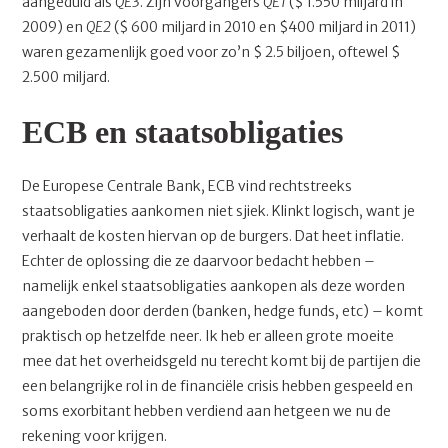
aangeduid als
QE3
. Zijn voorgangers
QE1
($ 1.550 miljard in
2009) en
QE2
($ 600 miljard in 2010 en $400 miljard in 2011)
waren gezamenlijk goed voor zo’n $ 2.5 biljoen, oftewel $
2.500 miljard.
ECB en staatsobligaties
De Europese Centrale Bank, ECB vind rechtstreeks
staatsobligaties aankomen niet sjiek. Klinkt logisch, want je
verhaalt de kosten hiervan op de burgers. Dat heet inflatie.
Echter de oplossing die ze daarvoor bedacht hebben –
namelijk enkel staatsobligaties aankopen als deze worden
aangeboden door derden (banken, hedge funds, etc) – komt
praktisch op hetzelfde neer. Ik heb er alleen grote moeite
mee dat het overheidsgeld nu terecht komt bij de partijen die
een belangrijke rol in de financiële crisis hebben gespeeld en
soms exorbitant hebben verdiend aan hetgeen we nu de
rekening voor krijgen.