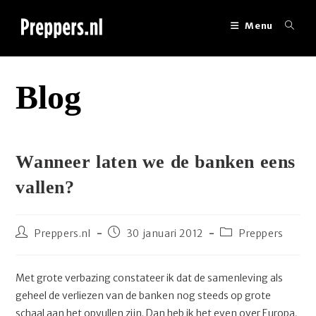
Ga
naar
Menu
inhoud
Blog
Wanneer laten we de banken eens
vallen?
Bericht
Bericht
Berichtcategorie:
Preppers.nl
30 januari 2012
Preppers
auteur:
gepubliceerd
op:
Met grote verbazing constateer ik dat de samenleving als
geheel de verliezen van de banken nog steeds op grote
schaal aan het opvullen zijn. Dan heb ik het even over Europa,