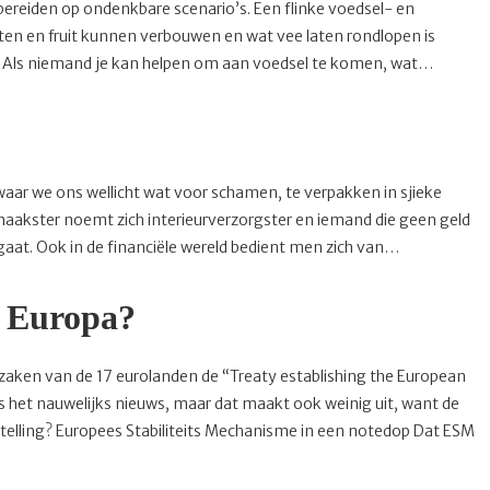
bereiden op ondenkbare scenario’s. Een flinke voedsel- en
ten en fruit kunnen verbouwen en wat vee laten rondlopen is
. Als niemand je kan helpen om aan voedsel te komen, wat…
ar we ons wellicht wat voor schamen, te verpakken in sjieke
akster noemt zich interieurverzorgster en iemand die geen geld
 gaat. Ook in de financiële wereld bedient men zich van…
r Europa?
e zaken van de 17 eurolanden de “Treaty establishing the European
s het nauwelijks nieuws, maar dat maakt ook weinig uit, want de
stelling? Europees Stabiliteits Mechanisme in een notedop Dat ESM