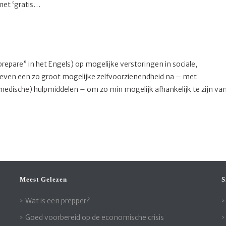
 met ‘gratis…
prepare” in het Engels) op mogelijke verstoringen in sociale,
 streven een zo groot mogelijke zelfvoorzienendheid na – met
edische) hulpmiddelen – om zo min mogelijk afhankelijk te zijn va
Meest Gelezen
S
Wat is een prepper?
Goed voorbereid op de economische crisis