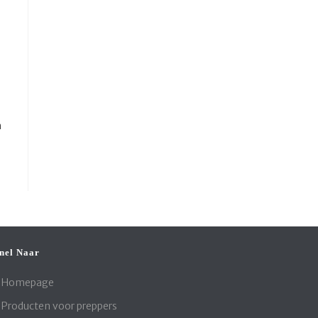
n
nel Naar
Homepage
Producten voor preppers