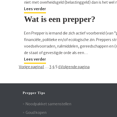
niet met overheidsgeld (belastinggeld) dan is het wel
Lees verder
Wat is een prepper?
Een Prepper is iemand die zich actief voorbereid (van “
financiële, politieke en/of ecologische zin. Preppers
voedselvoorraden, ruilmiddelen, gereedschappen en (m
de staat of gevestigde orde als een…
Lees verder
Vorige pagina
1
…
3
4
5
6
Volgende pagina
Prepper Tips
Noodpakket samenstellen
Goud kopen