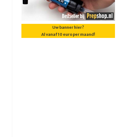
Uw banner hier?
Al vanaf 10 euro per maand!