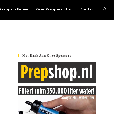
Preppers Forum
Over Preppers.nl
Contact
Toggl
websi
zoeke
Met Dank Aan Onze Sponsors: